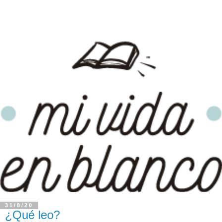
31/8/20
¿Qué leo?